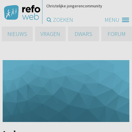
Christelijke jongerencommunity
ZOEKEN
MENU
NIEUWS
VRAGEN
DWARS
FORUM