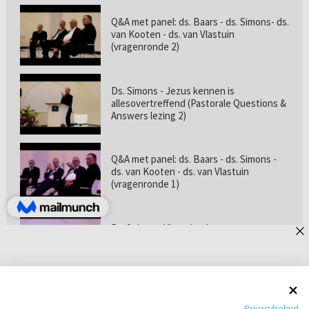
Q&A met panel: ds. Baars - ds. Simons- ds.
van Kooten - ds. van Vlastuin
(vragenronde 2)
Ds. Simons - Jezus kennen is
allesovertreffend (Pastorale Questions &
Answers lezing 2)
Q&A met panel: ds. Baars - ds. Simons -
ds. van Kooten - ds. van Vlastuin
(vragenronde 1)
Prof. dr. van Vlastuin - Is
geloofszekerheid de norm? (Pastorale
Questions & Answers lezing 1)
Pastorie online - met ds. Tramper over
Privacybeleid