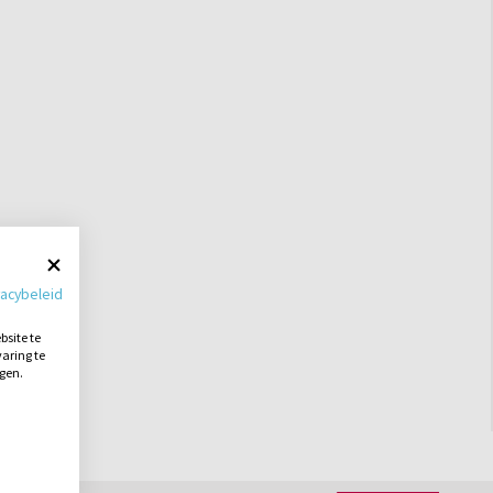
vacybeleid
site te
aring te
ngen.