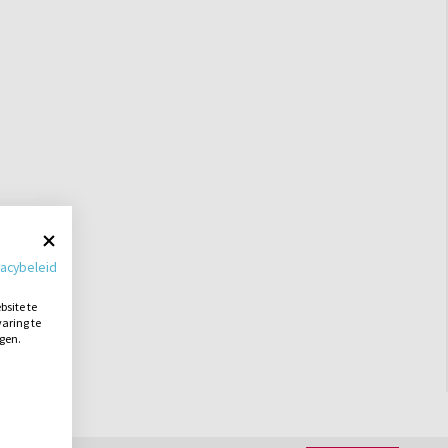
vacybeleid
site te
aring te
ngen.