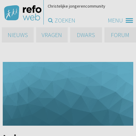
Christelijke jongerencommunity
ZOEKEN
MENU
NIEUWS
VRAGEN
DWARS
FORUM