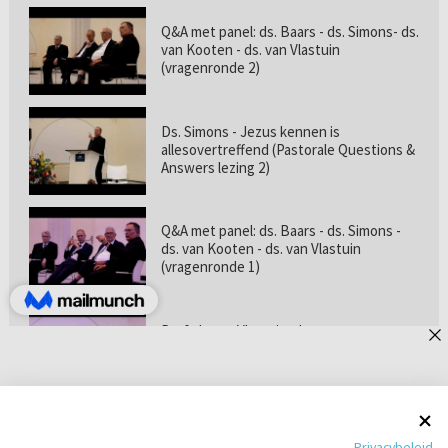
Q&A met panel: ds. Baars - ds. Simons- ds.
van Kooten - ds. van Vlastuin
(vragenronde 2)
Ds. Simons - Jezus kennen is
allesovertreffend (Pastorale Questions &
Answers lezing 2)
Q&A met panel: ds. Baars - ds. Simons -
ds. van Kooten - ds. van Vlastuin
(vragenronde 1)
Prof. dr. van Vlastuin - Is
geloofszekerheid de norm? (Pastorale
Questions & Answers lezing 1)
Pastorie online - met ds. Tramper over
Privacybeleid