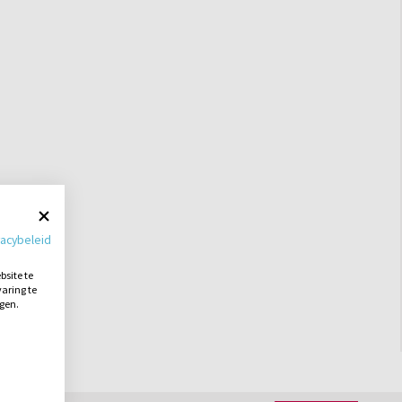
vacybeleid
site te
aring te
ngen.