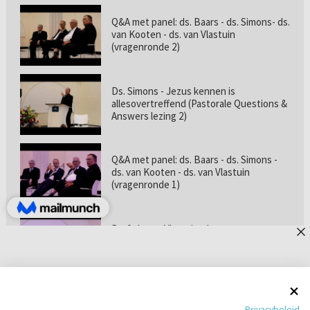
Q&A met panel: ds. Baars - ds. Simons- ds.
van Kooten - ds. van Vlastuin
(vragenronde 2)
Ds. Simons - Jezus kennen is
allesovertreffend (Pastorale Questions &
Answers lezing 2)
Q&A met panel: ds. Baars - ds. Simons -
ds. van Kooten - ds. van Vlastuin
(vragenronde 1)
Prof. dr. van Vlastuin - Is
geloofszekerheid de norm? (Pastorale
Questions & Answers lezing 1)
Pastorie online - met ds. Tramper over
Privacybeleid