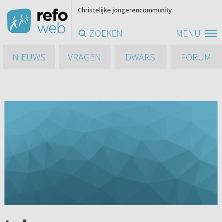
Christelijke jongerencommunity
ZOEKEN
MENU
NIEUWS
VRAGEN
DWARS
FORUM