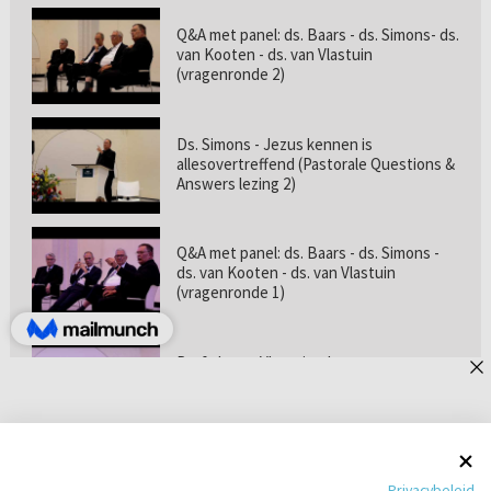
Q&A met panel: ds. Baars - ds. Simons- ds.
van Kooten - ds. van Vlastuin
(vragenronde 2)
Ds. Simons - Jezus kennen is
allesovertreffend (Pastorale Questions &
Answers lezing 2)
Q&A met panel: ds. Baars - ds. Simons -
ds. van Kooten - ds. van Vlastuin
(vragenronde 1)
Prof. dr. van Vlastuin - Is
geloofszekerheid de norm? (Pastorale
Questions & Answers lezing 1)
Pastorie online - met ds. Tramper over
Privacybeleid