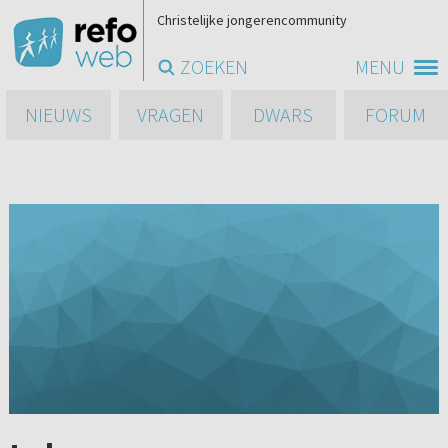
Christelijke jongerencommunity
ZOEKEN
MENU
NIEUWS
VRAGEN
DWARS
FORUM