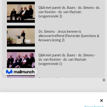
Q&A met panel: ds. Baars - ds. Simons- ds.
van Kooten - ds. van Vlastuin
(vragenronde 2)
Ds. Simons - Jezus kennen is
allesovertreffend (Pastorale Questions &
Answers lezing 2)
Q&A met panel: ds. Baars - ds. Simons -
ds. van Kooten - ds. van Vlastuin
(vragenronde 1)
Prof. dr. van Vlastuin - Is
geloofszekerheid de norm? (Pastorale
Questions & Answers lezing 1)
Pastorie online - met ds. Tramper over
Privacybeleid