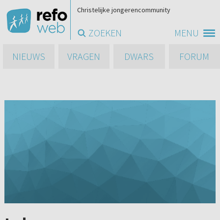
Christelijke jongerencommunity
ZOEKEN
MENU
NIEUWS
VRAGEN
DWARS
FORUM