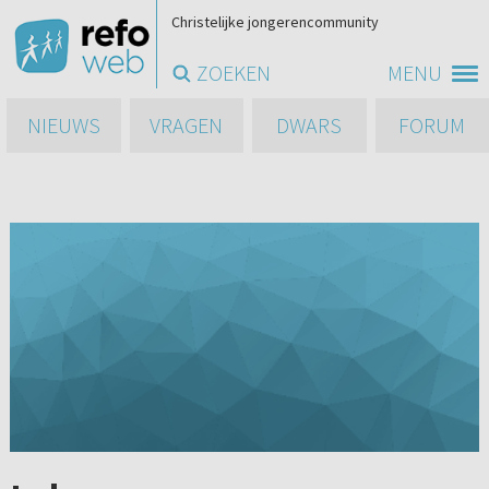
Christelijke jongerencommunity
ZOEKEN
MENU
NIEUWS
VRAGEN
DWARS
FORUM