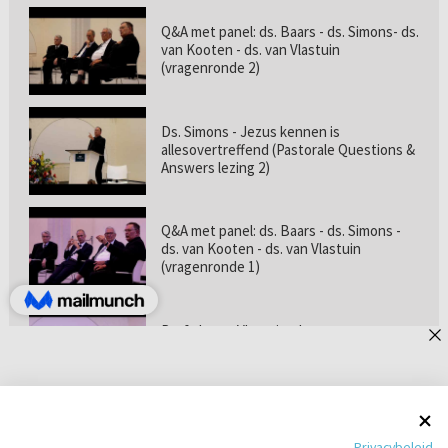
Q&A met panel: ds. Baars - ds. Simons- ds.
van Kooten - ds. van Vlastuin
(vragenronde 2)
Ds. Simons - Jezus kennen is
allesovertreffend (Pastorale Questions &
Answers lezing 2)
Q&A met panel: ds. Baars - ds. Simons -
ds. van Kooten - ds. van Vlastuin
(vragenronde 1)
Prof. dr. van Vlastuin - Is
geloofszekerheid de norm? (Pastorale
Questions & Answers lezing 1)
Pastorie online - met ds. Tramper over
Privacybeleid