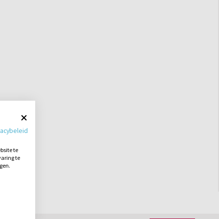
vacybeleid
site te
aring te
ngen.