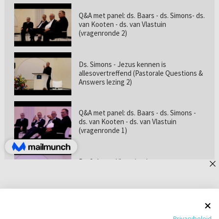
Q&A met panel: ds. Baars - ds. Simons- ds.
van Kooten - ds. van Vlastuin
(vragenronde 2)
Ds. Simons - Jezus kennen is
allesovertreffend (Pastorale Questions &
Answers lezing 2)
Q&A met panel: ds. Baars - ds. Simons -
ds. van Kooten - ds. van Vlastuin
(vragenronde 1)
Prof. dr. van Vlastuin - Is
geloofszekerheid de norm? (Pastorale
Questions & Answers lezing 1)
Pastorie online - met ds. Tramper over
Privacybeleid