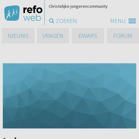
Christelijke jongerencommunity
ZOEKEN
MENU
NIEUWS
VRAGEN
DWARS
FORUM