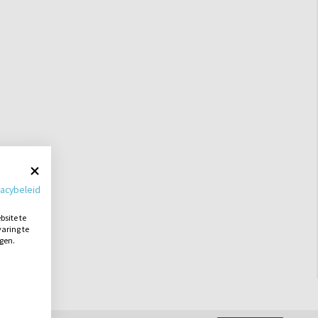
vacybeleid
site te
aring te
ngen.