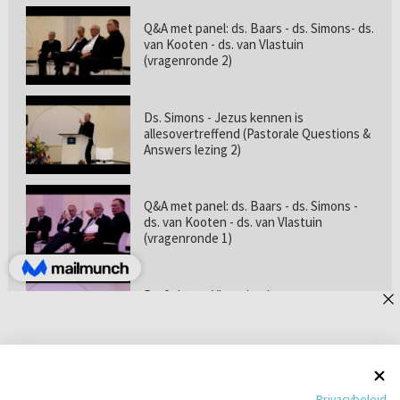
Q&A met panel: ds. Baars - ds. Simons- ds.
van Kooten - ds. van Vlastuin
(vragenronde 2)
Ds. Simons - Jezus kennen is
allesovertreffend (Pastorale Questions &
Answers lezing 2)
Q&A met panel: ds. Baars - ds. Simons -
ds. van Kooten - ds. van Vlastuin
(vragenronde 1)
Prof. dr. van Vlastuin - Is
geloofszekerheid de norm? (Pastorale
Questions & Answers lezing 1)
Pastorie online - met ds. Tramper over
Privacybeleid