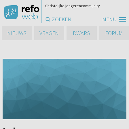
Christelijke jongerencommunity
ZOEKEN
MENU
NIEUWS
VRAGEN
DWARS
FORUM