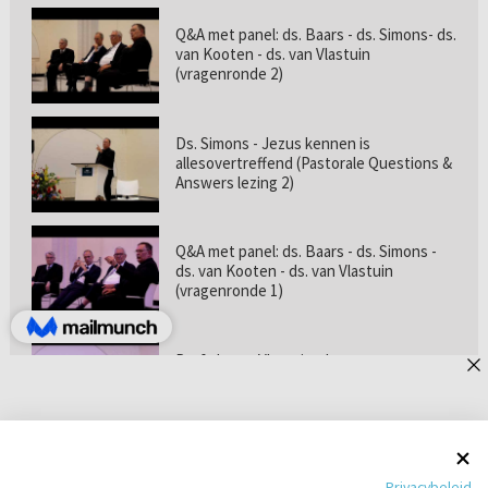
Q&A met panel: ds. Baars - ds. Simons- ds.
van Kooten - ds. van Vlastuin
(vragenronde 2)
Ds. Simons - Jezus kennen is
allesovertreffend (Pastorale Questions &
Answers lezing 2)
Q&A met panel: ds. Baars - ds. Simons -
ds. van Kooten - ds. van Vlastuin
(vragenronde 1)
Prof. dr. van Vlastuin - Is
geloofszekerheid de norm? (Pastorale
Questions & Answers lezing 1)
Pastorie online - met ds. Tramper over
Privacybeleid