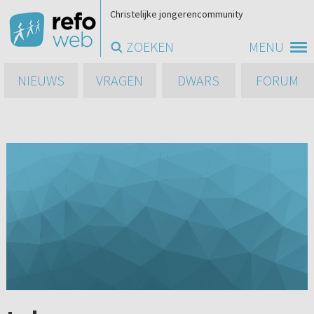
Christelijke jongerencommunity
ZOEKEN
MENU
NIEUWS
VRAGEN
DWARS
FORUM