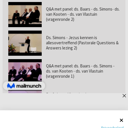
Q&A met panel: ds. Baars - ds. Simons- ds.
van Kooten - ds. van Vlastuin
(vragenronde 2)
Ds. Simons - Jezus kennen is
allesovertreffend (Pastorale Questions &
Answers lezing 2)
Q&A met panel: ds. Baars - ds. Simons -
ds. van Kooten - ds. van Vlastuin
(vragenronde 1)
Prof. dr. van Vlastuin - Is
geloofszekerheid de norm? (Pastorale
Questions & Answers lezing 1)
Pastorie online - met ds. Tramper over
Privacybeleid