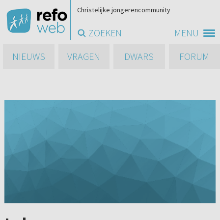
Christelijke jongerencommunity
ZOEKEN
MENU
NIEUWS
VRAGEN
DWARS
FORUM