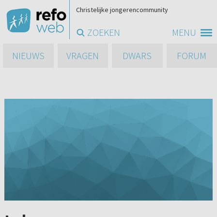
Christelijke jongerencommunity
ZOEKEN
MENU
NIEUWS
VRAGEN
DWARS
FORUM