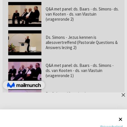
Q&A met panel: ds. Baars - ds. Simons- ds.
van Kooten - ds. van Vlastuin
(vragenronde 2)
Ds. Simons - Jezus kennen is
allesovertreffend (Pastorale Questions &
Answers lezing 2)
Q&A met panel: ds. Baars - ds. Simons -
ds. van Kooten - ds. van Vlastuin
(vragenronde 1)
Prof. dr. van Vlastuin - Is
geloofszekerheid de norm? (Pastorale
Questions & Answers lezing 1)
Pastorie online - met ds. Tramper over
Privacybeleid