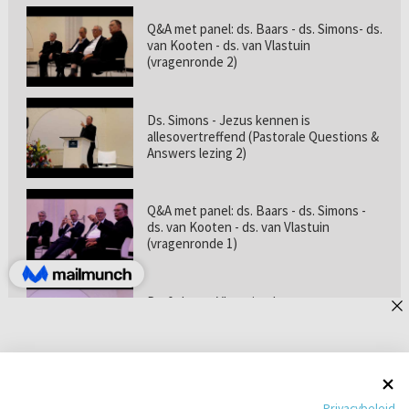
Q&A met panel: ds. Baars - ds. Simons- ds.
van Kooten - ds. van Vlastuin
(vragenronde 2)
Ds. Simons - Jezus kennen is
allesovertreffend (Pastorale Questions &
Answers lezing 2)
Q&A met panel: ds. Baars - ds. Simons -
ds. van Kooten - ds. van Vlastuin
(vragenronde 1)
Prof. dr. van Vlastuin - Is
geloofszekerheid de norm? (Pastorale
Questions & Answers lezing 1)
Pastorie online - met ds. Tramper over
Privacybeleid