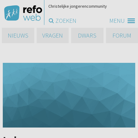
Christelijke jongerencommunity
ZOEKEN
MENU
NIEUWS
VRAGEN
DWARS
FORUM