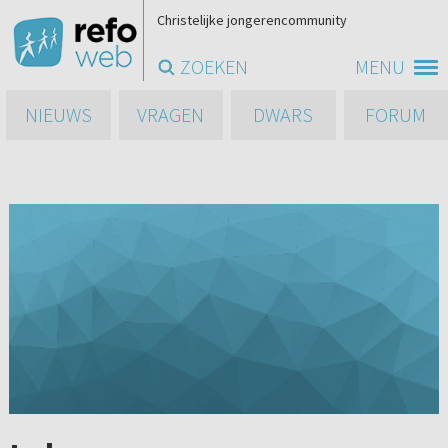
Christelijke jongerencommunity
ZOEKEN
MENU
NIEUWS
VRAGEN
DWARS
FORUM