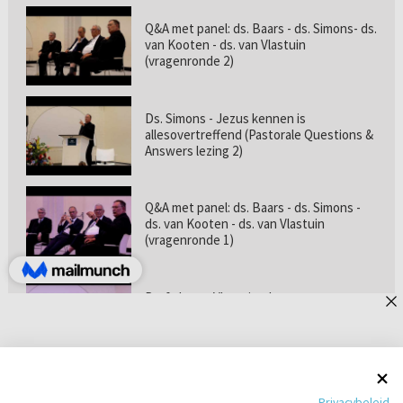
Q&A met panel: ds. Baars - ds. Simons- ds.
van Kooten - ds. van Vlastuin
(vragenronde 2)
Ds. Simons - Jezus kennen is
allesovertreffend (Pastorale Questions &
Answers lezing 2)
Q&A met panel: ds. Baars - ds. Simons -
ds. van Kooten - ds. van Vlastuin
(vragenronde 1)
Prof. dr. van Vlastuin - Is
geloofszekerheid de norm? (Pastorale
Questions & Answers lezing 1)
Pastorie online - met ds. Tramper over
Privacybeleid