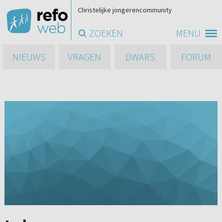
Christelijke jongerencommunity
ZOEKEN
MENU
NIEUWS
VRAGEN
DWARS
FORUM