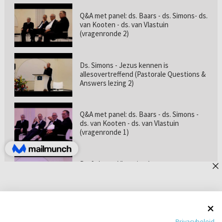
Q&A met panel: ds. Baars - ds. Simons- ds.
van Kooten - ds. van Vlastuin
(vragenronde 2)
Ds. Simons - Jezus kennen is
allesovertreffend (Pastorale Questions &
Answers lezing 2)
Q&A met panel: ds. Baars - ds. Simons -
ds. van Kooten - ds. van Vlastuin
(vragenronde 1)
Prof. dr. van Vlastuin - Is
geloofszekerheid de norm? (Pastorale
Questions & Answers lezing 1)
Pastorie online - met ds. Tramper over
Privacybeleid