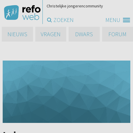
Christelijke jongerencommunity
ZOEKEN
MENU
NIEUWS
VRAGEN
DWARS
FORUM