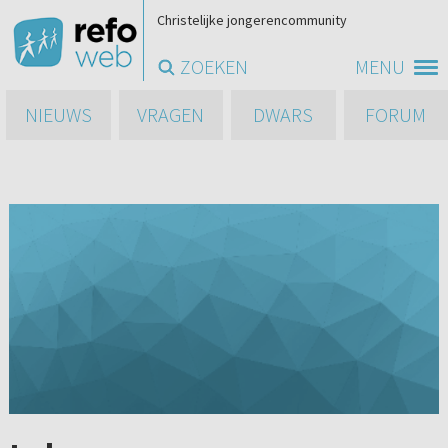
Christelijke jongerencommunity
ZOEKEN
MENU
NIEUWS
VRAGEN
DWARS
FORUM