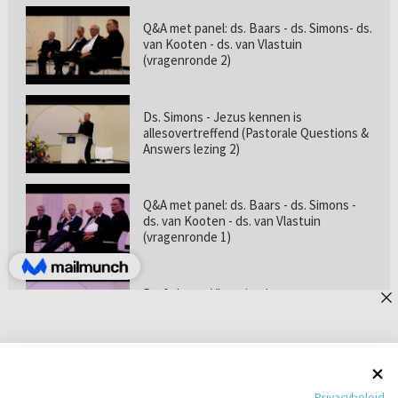
Q&A met panel: ds. Baars - ds. Simons- ds.
van Kooten - ds. van Vlastuin
(vragenronde 2)
Ds. Simons - Jezus kennen is
allesovertreffend (Pastorale Questions &
Answers lezing 2)
Q&A met panel: ds. Baars - ds. Simons -
ds. van Kooten - ds. van Vlastuin
(vragenronde 1)
Prof. dr. van Vlastuin - Is
geloofszekerheid de norm? (Pastorale
Questions & Answers lezing 1)
Pastorie online - met ds. Tramper over
Privacybeleid