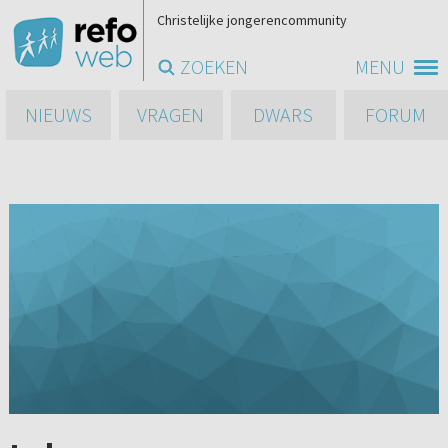
Christelijke jongerencommunity
ZOEKEN
MENU
NIEUWS
VRAGEN
DWARS
FORUM