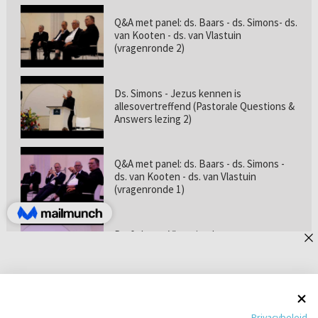
Q&A met panel: ds. Baars - ds. Simons- ds.
van Kooten - ds. van Vlastuin
(vragenronde 2)
Ds. Simons - Jezus kennen is
allesovertreffend (Pastorale Questions &
Answers lezing 2)
Q&A met panel: ds. Baars - ds. Simons -
ds. van Kooten - ds. van Vlastuin
(vragenronde 1)
Prof. dr. van Vlastuin - Is
geloofszekerheid de norm? (Pastorale
Questions & Answers lezing 1)
Pastorie online - met ds. Tramper over
Privacybeleid