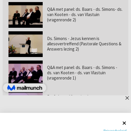
Q&A met panel: ds. Baars - ds. Simons- ds.
van Kooten - ds. van Vlastuin
(vragenronde 2)
Ds. Simons - Jezus kennen is
allesovertreffend (Pastorale Questions &
Answers lezing 2)
Q&A met panel: ds. Baars - ds. Simons -
ds. van Kooten - ds. van Vlastuin
(vragenronde 1)
Prof. dr. van Vlastuin - Is
geloofszekerheid de norm? (Pastorale
Questions & Answers lezing 1)
Pastorie online - met ds. Tramper over
Privacybeleid