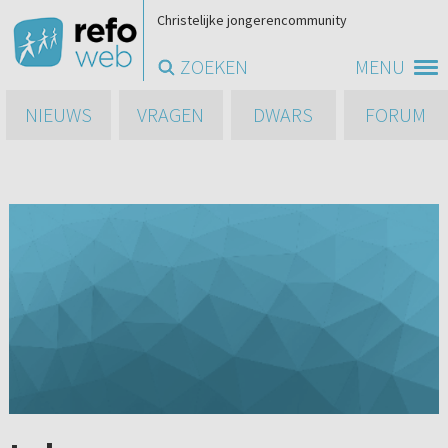
Christelijke jongerencommunity
ZOEKEN
MENU
NIEUWS
VRAGEN
DWARS
FORUM