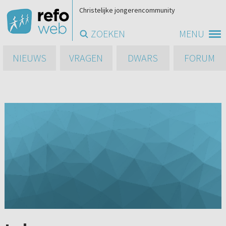
Christelijke jongerencommunity
ZOEKEN
MENU
NIEUWS
VRAGEN
DWARS
FORUM