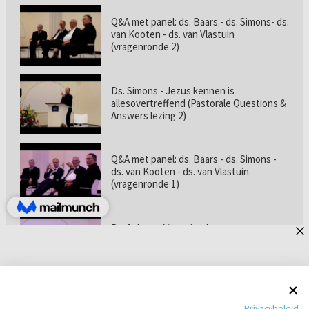
Q&A met panel: ds. Baars - ds. Simons- ds.
van Kooten - ds. van Vlastuin
(vragenronde 2)
Ds. Simons - Jezus kennen is
allesovertreffend (Pastorale Questions &
Answers lezing 2)
Q&A met panel: ds. Baars - ds. Simons -
ds. van Kooten - ds. van Vlastuin
(vragenronde 1)
Prof. dr. van Vlastuin - Is
geloofszekerheid de norm? (Pastorale
Questions & Answers lezing 1)
Pastorie online - met ds. Tramper over
Privacybeleid