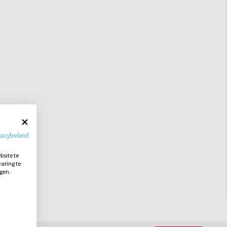
vacybeleid
site te
aring te
ngen.