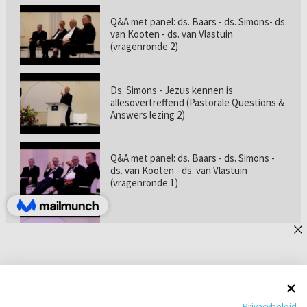
Q&A met panel: ds. Baars - ds. Simons- ds.
van Kooten - ds. van Vlastuin
(vragenronde 2)
Ds. Simons - Jezus kennen is
allesovertreffend (Pastorale Questions &
Answers lezing 2)
Q&A met panel: ds. Baars - ds. Simons -
ds. van Kooten - ds. van Vlastuin
(vragenronde 1)
Prof. dr. van Vlastuin - Is
geloofszekerheid de norm? (Pastorale
Questions & Answers lezing 1)
Pastorie online - met ds. Tramper over
Privacybeleid