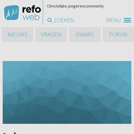
Christelijke jongerencommunity
ZOEKEN
MENU
NIEUWS
VRAGEN
DWARS
FORUM