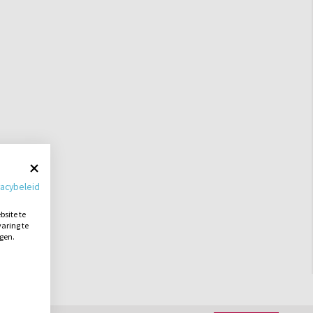
vacybeleid
site te
aring te
ngen.