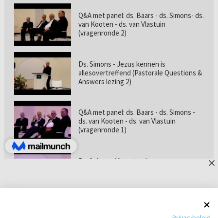
Q&A met panel: ds. Baars - ds. Simons- ds.
van Kooten - ds. van Vlastuin
(vragenronde 2)
Ds. Simons - Jezus kennen is
allesovertreffend (Pastorale Questions &
Answers lezing 2)
Q&A met panel: ds. Baars - ds. Simons -
ds. van Kooten - ds. van Vlastuin
(vragenronde 1)
Prof. dr. van Vlastuin - Is
geloofszekerheid de norm? (Pastorale
Questions & Answers lezing 1)
Pastorie online - met ds. Tramper over
Privacybeleid