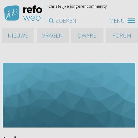
Christelijke jongerencommunity
ZOEKEN
MENU
NIEUWS
VRAGEN
DWARS
FORUM