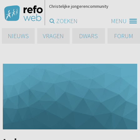
Christelijke jongerencommunity
ZOEKEN
MENU
NIEUWS
VRAGEN
DWARS
FORUM