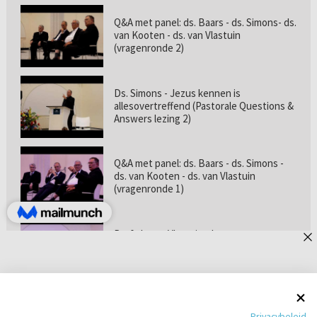
Q&A met panel: ds. Baars - ds. Simons- ds.
van Kooten - ds. van Vlastuin
(vragenronde 2)
Ds. Simons - Jezus kennen is
allesovertreffend (Pastorale Questions &
Answers lezing 2)
Q&A met panel: ds. Baars - ds. Simons -
ds. van Kooten - ds. van Vlastuin
(vragenronde 1)
Prof. dr. van Vlastuin - Is
geloofszekerheid de norm? (Pastorale
Questions & Answers lezing 1)
Pastorie online - met ds. Tramper over
Privacybeleid