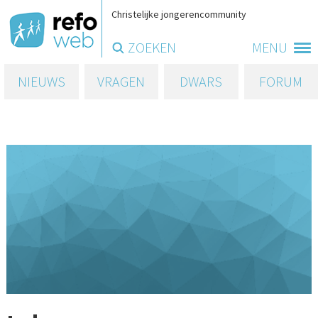
Christelijke jongerencommunity
ZOEKEN
MENU
NIEUWS
VRAGEN
DWARS
FORUM