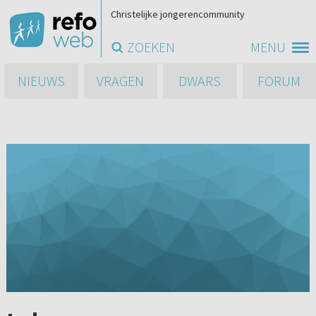
Christelijke jongerencommunity
ZOEKEN
MENU
NIEUWS
VRAGEN
DWARS
FORUM