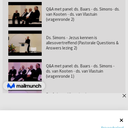
Q&A met panel: ds. Baars - ds. Simons- ds.
van Kooten - ds. van Vlastuin
(vragenronde 2)
Ds. Simons - Jezus kennen is
allesovertreffend (Pastorale Questions &
Answers lezing 2)
Q&A met panel: ds. Baars - ds. Simons -
ds. van Kooten - ds. van Vlastuin
(vragenronde 1)
Prof. dr. van Vlastuin - Is
geloofszekerheid de norm? (Pastorale
Questions & Answers lezing 1)
Pastorie online - met ds. Tramper over
Privacybeleid