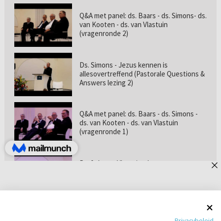
Q&A met panel: ds. Baars - ds. Simons- ds.
van Kooten - ds. van Vlastuin
(vragenronde 2)
Ds. Simons - Jezus kennen is
allesovertreffend (Pastorale Questions &
Answers lezing 2)
Q&A met panel: ds. Baars - ds. Simons -
ds. van Kooten - ds. van Vlastuin
(vragenronde 1)
Prof. dr. van Vlastuin - Is
geloofszekerheid de norm? (Pastorale
Questions & Answers lezing 1)
Pastorie online - met ds. Tramper over
Privacybeleid