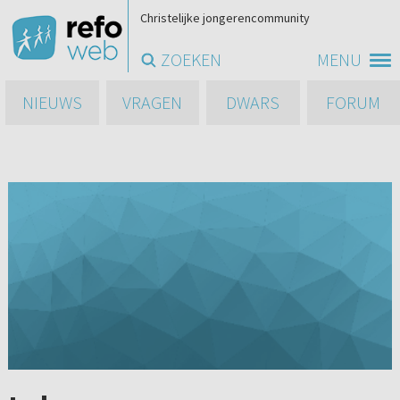
Christelijke jongerencommunity
ZOEKEN
MENU
NIEUWS
VRAGEN
DWARS
FORUM