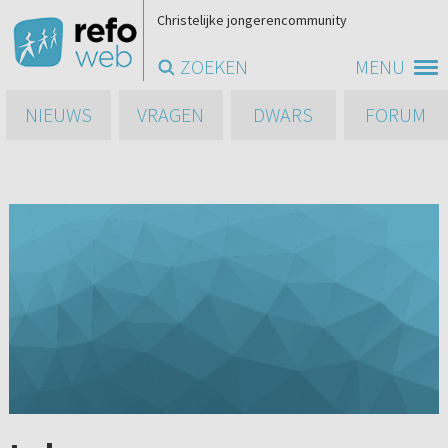
Christelijke jongerencommunity
ZOEKEN
MENU
NIEUWS
VRAGEN
DWARS
FORUM