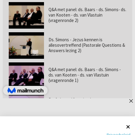
Q&A met panel: ds. Baars - ds. Simons- ds.
van Kooten - ds. van Vlastuin
(vragenronde 2)
Ds. Simons - Jezus kennen is
allesovertreffend (Pastorale Questions &
Answers lezing 2)
Q&A met panel: ds. Baars - ds. Simons -
ds. van Kooten - ds. van Vlastuin
(vragenronde 1)
Prof. dr. van Vlastuin - Is
geloofszekerheid de norm? (Pastorale
Questions & Answers lezing 1)
Pastorie online - met ds. Tramper over
Privacybeleid