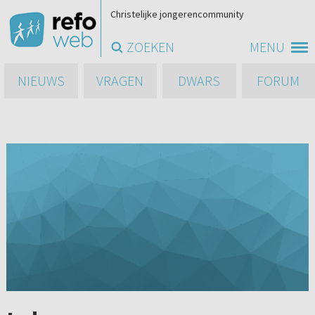
Christelijke jongerencommunity
ZOEKEN
MENU
NIEUWS
VRAGEN
DWARS
FORUM