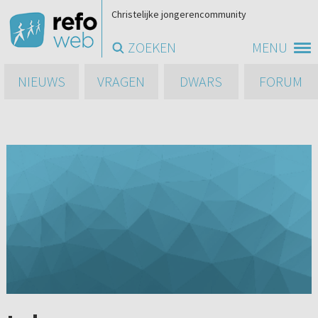
Christelijke jongerencommunity
ZOEKEN
MENU
NIEUWS
VRAGEN
DWARS
FORUM