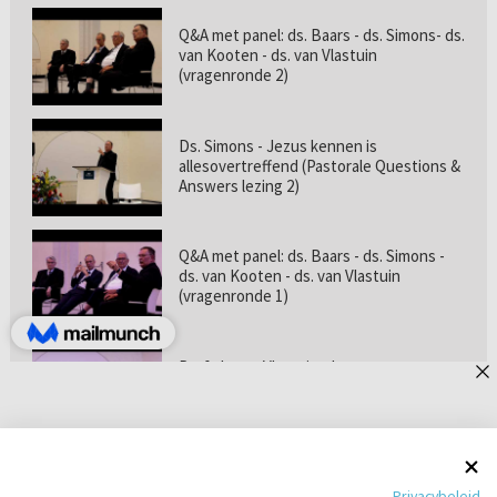
Q&A met panel: ds. Baars - ds. Simons- ds.
van Kooten - ds. van Vlastuin
(vragenronde 2)
Ds. Simons - Jezus kennen is
allesovertreffend (Pastorale Questions &
Answers lezing 2)
Q&A met panel: ds. Baars - ds. Simons -
ds. van Kooten - ds. van Vlastuin
(vragenronde 1)
Prof. dr. van Vlastuin - Is
geloofszekerheid de norm? (Pastorale
Questions & Answers lezing 1)
Pastorie online - met ds. Tramper over
Privacybeleid