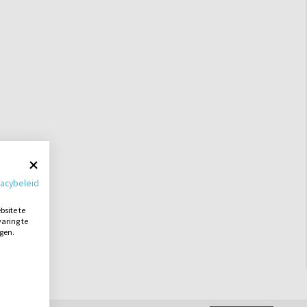
vacybeleid
site te
aring te
ngen.