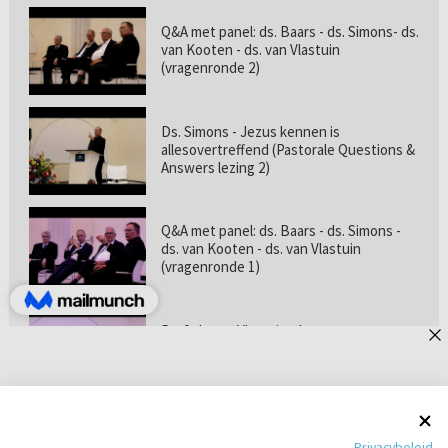
Q&A met panel: ds. Baars - ds. Simons- ds.
van Kooten - ds. van Vlastuin
(vragenronde 2)
Ds. Simons - Jezus kennen is
allesovertreffend (Pastorale Questions &
Answers lezing 2)
Q&A met panel: ds. Baars - ds. Simons -
ds. van Kooten - ds. van Vlastuin
(vragenronde 1)
Prof. dr. van Vlastuin - Is
geloofszekerheid de norm? (Pastorale
Questions & Answers lezing 1)
Pastorie online - met ds. Tramper over
Privacybeleid