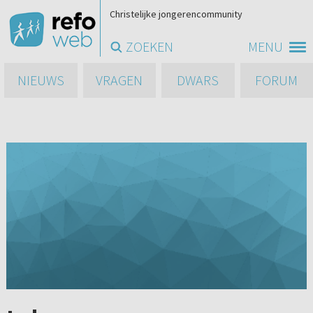
Christelijke jongerencommunity
ZOEKEN
MENU
NIEUWS
VRAGEN
DWARS
FORUM