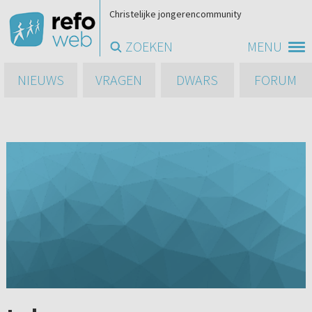
Christelijke jongerencommunity
ZOEKEN
MENU
NIEUWS
VRAGEN
DWARS
FORUM