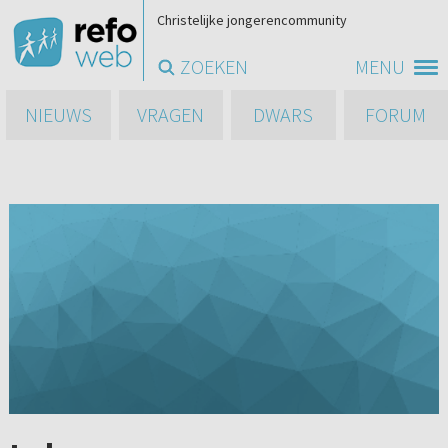
Christelijke jongerencommunity
ZOEKEN
MENU
NIEUWS
VRAGEN
DWARS
FORUM