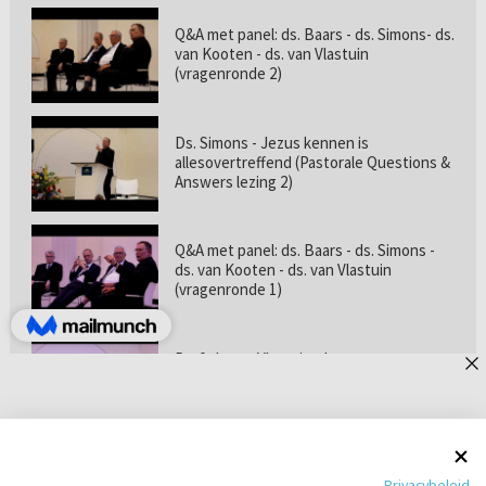
Q&A met panel: ds. Baars - ds. Simons- ds.
van Kooten - ds. van Vlastuin
(vragenronde 2)
Ds. Simons - Jezus kennen is
allesovertreffend (Pastorale Questions &
Answers lezing 2)
Q&A met panel: ds. Baars - ds. Simons -
ds. van Kooten - ds. van Vlastuin
(vragenronde 1)
Prof. dr. van Vlastuin - Is
geloofszekerheid de norm? (Pastorale
Questions & Answers lezing 1)
Pastorie online - met ds. Tramper over
Privacybeleid