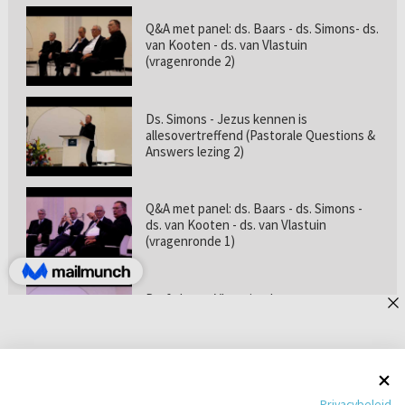
Q&A met panel: ds. Baars - ds. Simons- ds.
van Kooten - ds. van Vlastuin
(vragenronde 2)
Ds. Simons - Jezus kennen is
allesovertreffend (Pastorale Questions &
Answers lezing 2)
Q&A met panel: ds. Baars - ds. Simons -
ds. van Kooten - ds. van Vlastuin
(vragenronde 1)
Prof. dr. van Vlastuin - Is
geloofszekerheid de norm? (Pastorale
Questions & Answers lezing 1)
Pastorie online - met ds. Tramper over
Privacybeleid