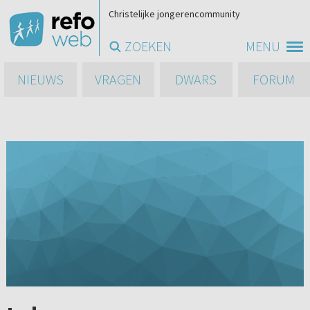
Christelijke jongerencommunity
ZOEKEN
MENU
NIEUWS
VRAGEN
DWARS
FORUM