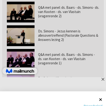
Q&A met panel: ds. Baars - ds. Simons- ds.
van Kooten - ds. van Vlastuin
(vragenronde 2)
Ds. Simons - Jezus kennen is
allesovertreffend (Pastorale Questions &
Answers lezing 2)
Q&A met panel: ds. Baars - ds. Simons -
ds. van Kooten - ds. van Vlastuin
(vragenronde 1)
Prof. dr. van Vlastuin - Is
geloofszekerheid de norm? (Pastorale
Questions & Answers lezing 1)
Pastorie online - met ds. Tramper over
Privacybeleid