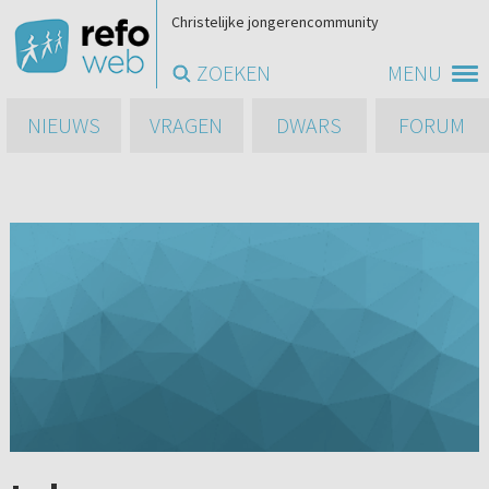
Christelijke jongerencommunity
ZOEKEN
MENU
NIEUWS
VRAGEN
DWARS
FORUM