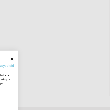
vacybeleid
site te
aring te
ngen.