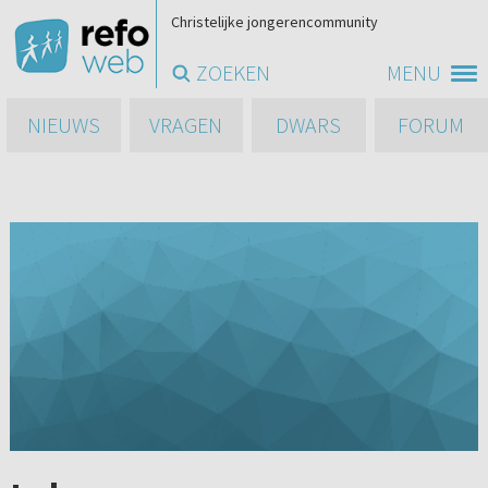
Christelijke jongerencommunity
ZOEKEN
MENU
NIEUWS
VRAGEN
DWARS
FORUM