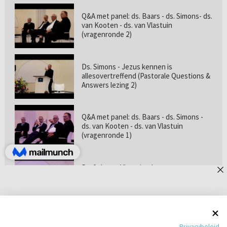
Q&A met panel: ds. Baars - ds. Simons- ds.
van Kooten - ds. van Vlastuin
(vragenronde 2)
Ds. Simons - Jezus kennen is
allesovertreffend (Pastorale Questions &
Answers lezing 2)
Q&A met panel: ds. Baars - ds. Simons -
ds. van Kooten - ds. van Vlastuin
(vragenronde 1)
Prof. dr. van Vlastuin - Is
geloofszekerheid de norm? (Pastorale
Questions & Answers lezing 1)
Pastorie online - met ds. Tramper over
Privacybeleid