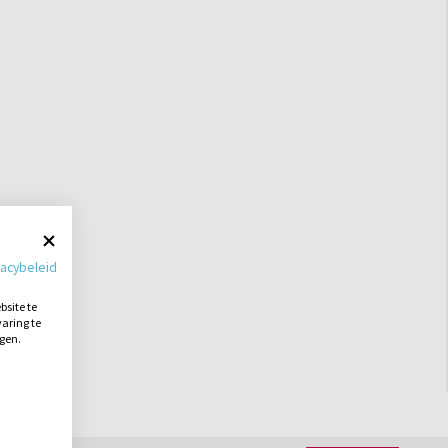
vacybeleid
site te
aring te
ngen.