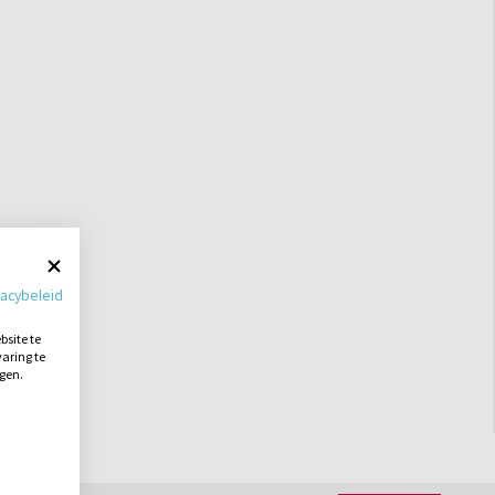
vacybeleid
site te
aring te
ngen.