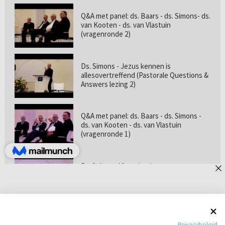
Q&A met panel: ds. Baars - ds. Simons- ds.
van Kooten - ds. van Vlastuin
(vragenronde 2)
Ds. Simons - Jezus kennen is
allesovertreffend (Pastorale Questions &
Answers lezing 2)
Q&A met panel: ds. Baars - ds. Simons -
ds. van Kooten - ds. van Vlastuin
(vragenronde 1)
Prof. dr. van Vlastuin - Is
geloofszekerheid de norm? (Pastorale
Questions & Answers lezing 1)
Pastorie online - met ds. Tramper over
Privacybeleid