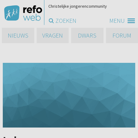
Christelijke jongerencommunity
ZOEKEN
MENU
NIEUWS
VRAGEN
DWARS
FORUM