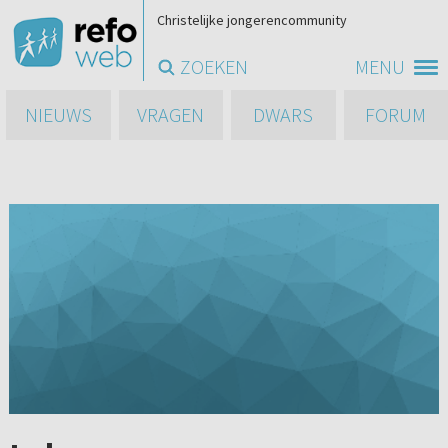
Christelijke jongerencommunity
ZOEKEN
MENU
NIEUWS
VRAGEN
DWARS
FORUM