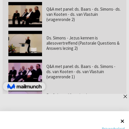
Q&A met panel: ds. Baars - ds. Simons- ds.
van Kooten - ds. van Vlastuin
(vragenronde 2)
Ds. Simons - Jezus kennen is
allesovertreffend (Pastorale Questions &
Answers lezing 2)
Q&A met panel: ds. Baars - ds. Simons -
ds. van Kooten - ds. van Vlastuin
(vragenronde 1)
Prof. dr. van Vlastuin - Is
geloofszekerheid de norm? (Pastorale
Questions & Answers lezing 1)
Pastorie online - met ds. Tramper over
Privacybeleid