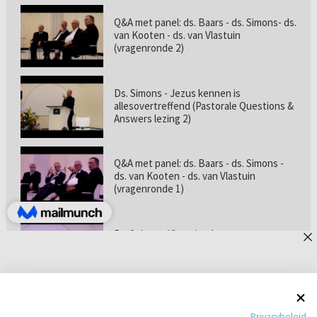
Q&A met panel: ds. Baars - ds. Simons- ds.
van Kooten - ds. van Vlastuin
(vragenronde 2)
Ds. Simons - Jezus kennen is
allesovertreffend (Pastorale Questions &
Answers lezing 2)
Q&A met panel: ds. Baars - ds. Simons -
ds. van Kooten - ds. van Vlastuin
(vragenronde 1)
Prof. dr. van Vlastuin - Is
geloofszekerheid de norm? (Pastorale
Questions & Answers lezing 1)
Pastorie online - met ds. Tramper over
Privacybeleid