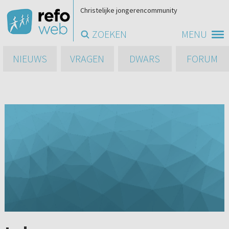
Christelijke jongerencommunity
ZOEKEN
MENU
NIEUWS
VRAGEN
DWARS
FORUM