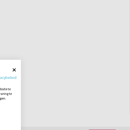
vacybeleid
site te
aring te
ngen.