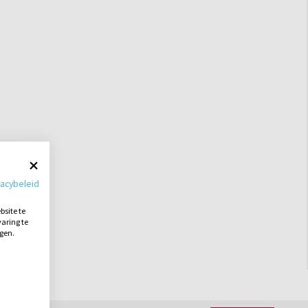
vacybeleid
site te
aring te
ngen.